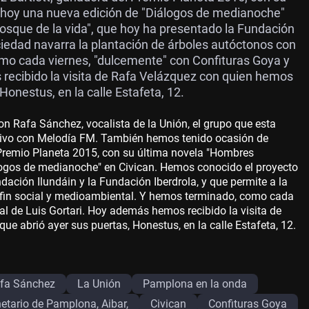
 hoy una nueva edición de "Diálogos de medianoche"
bosque de la vida", que hoy ha presentado la Fundación
ociedad navarra la plantación de árboles autóctonos con
omo cada viernes, "dulcemente" con Confituras Goya y
recibido la visita de Rafa Velázquez con quien hemos
Honestus, en la calle Estafeta, 12.
Rafa Sánchez, vocalista de la Unión, el grupo que esta
usivo con Melodía FM. También hemos tenido ocasión de
l Premio Planeta 2015, con su última novela "Hombres
logos de medianoche" en Civican. Hemos conocido el proyecto
ndación Ilundáin y la Fundación Iberdrola, y que permite a la
 fin social y medioambiental. Y hemos terminado, como cada
l de Luis Gortari. Hoy además hemos recibido la visita de
e abrió ayer sus puertas, Honestus, en la calle Estafeta, 12.
fa Sánchez
La Unión
Pamplona en la onda
etario de Pamplona, Aibar,
Civican
Confituras Goya