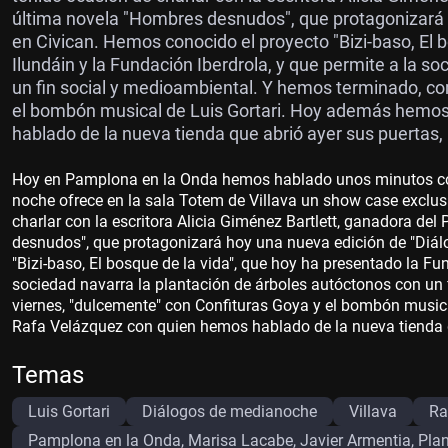
última novela "Hombres desnudos", que protagonizará
en Civican. Hemos conocido el proyecto "Bizi-baso, El 
Ilundáin y la Fundación Iberdrola, y que permite a la s
un fin social y medioambiental. Y hemos terminado, c
el bombón musical de Luis Gortari. Hoy además hemos 
hablado de la nueva tienda que abrió ayer sus puertas, 
Hoy en Pamplona en la Onda hemos hablado unos minutos con 
noche ofrece en la sala Totem de Villava un show case excl
charlar con la escritora Alicia Giménez Bartlett, ganadora de
desnudos", que protagonizará hoy una nueva edición de "Diá
"Bizi-baso, El bosque de la vida", que hoy ha presentado la Fu
sociedad navarra la plantación de árboles autóctonos con un
viernes, "dulcemente" con Confituras Goya y el bombón musica
Rafa Velázquez con quien hemos hablado de la nueva tienda qu
Temas
Luis Gortari
Diálogos de medianoche
Villava
Ra
Pamplona en la Onda, Marisa Lacabe, Javier Armentia, Plan