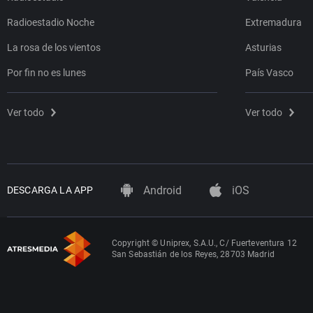
Radioestadio Noche
Extremadura
La rosa de los vientos
Asturias
Por fin no es lunes
País Vasco
Ver todo
Ver todo
Android
iOS
DESCARGA LA APP
Copyright © Uniprex, S.A.U., C/ Fuerteventura 12
San Sebastián de los Reyes, 28703 Madrid