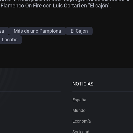
 Flamenco On Fire con Luis Gortari en "El cajón".
sa
Más de uno Pamplona
El Cajón
a Lacabe
NOTICIAS
España
Mundo
Economía
Sociedad