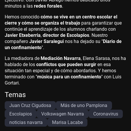
minutos a las
redes forales
.
Hemos conocido
cómo se vive en un centro escolar el
cierre y cómo se organiza el trabajo
para garantizar que
continúe el aprendizaje de los alumnos charlando con
Javier Etxeberria
,
director de Escolapios
. Nuestro
compañero
Javier Saralegui
nos ha dejado su "
Diario de
un confinamiento
".
La mediadora de
Mediación Navarra
, Elena Sarasa, nos ha
hablado de los
conflictos que pueden surgir
en esa
situación tan especial y de cómo abordarlos. Y hemos
terminado con "
música para un confinamiento
" con Luis
Gortari.
Temas
Juan Cruz Cigudosa
Más de uno Pamplona
Escolapios
Volkswagen Navarra
Coronavirus
noticias navarra
Marisa Lacabe