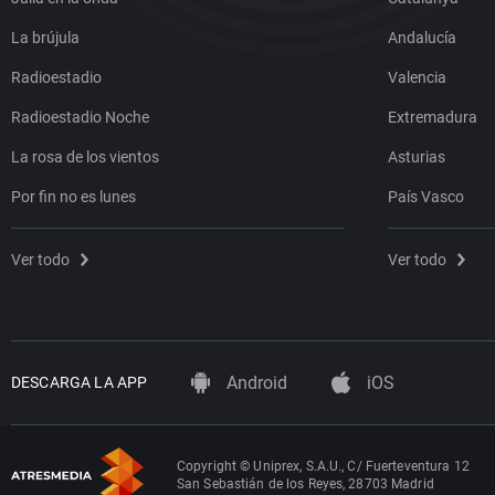
La brújula
Andalucía
Radioestadio
Valencia
Radioestadio Noche
Extremadura
La rosa de los vientos
Asturias
Por fin no es lunes
País Vasco
Ver todo
Ver todo
Android
iOS
DESCARGA LA APP
Copyright © Uniprex, S.A.U., C/ Fuerteventura 12
San Sebastián de los Reyes, 28703 Madrid