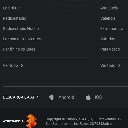
La brújula
Andalucía
Radioestadio
Valencia
Radioestadio Noche
Extremadura
La rosa de los vientos
Asturias
Por fin no es lunes
País Vasco
Ver todo
Ver todo
Android
iOS
DESCARGA LA APP
Copyright © Uniprex, S.A.U., C/ Fuerteventura 12
San Sebastián de los Reyes, 28703 Madrid