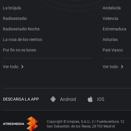
La brújula
Andalucía
Radioestadio
Valencia
Radioestadio Noche
Extremadura
La rosa de los vientos
Asturias
Por fin no es lunes
País Vasco
Ver todo
Ver todo
Android
iOS
DESCARGA LA APP
Copyright © Uniprex, S.A.U., C/ Fuerteventura 12
San Sebastián de los Reyes, 28703 Madrid