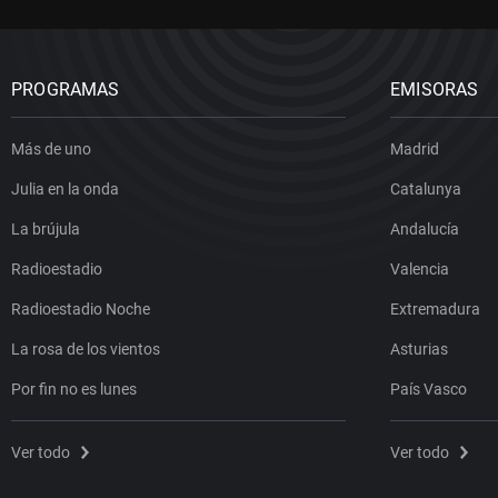
PROGRAMAS
EMISORAS
Más de uno
Madrid
Julia en la onda
Catalunya
La brújula
Andalucía
Radioestadio
Valencia
Radioestadio Noche
Extremadura
La rosa de los vientos
Asturias
Por fin no es lunes
País Vasco
Ver todo
Ver todo