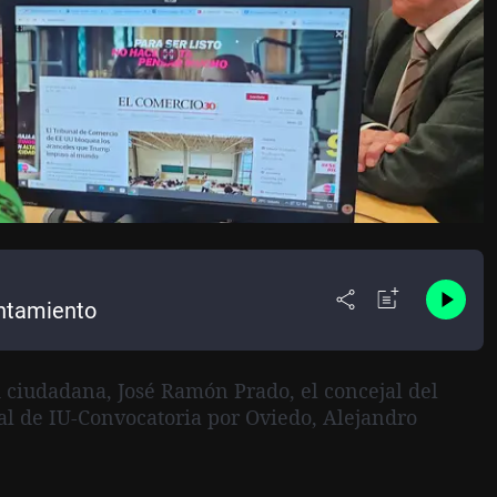
untamiento
 ciudadana, José Ramón Prado, el concejal del
jal de IU-Convocatoria por Oviedo, Alejandro