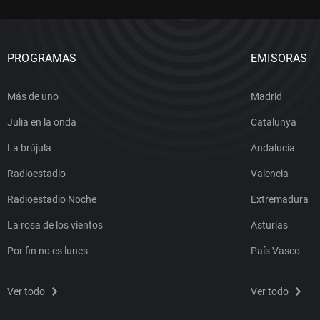
PROGRAMAS
EMISORAS
Más de uno
Madrid
Julia en la onda
Catalunya
La brújula
Andalucía
Radioestadio
Valencia
Radioestadio Noche
Extremadura
La rosa de los vientos
Asturias
Por fin no es lunes
País Vasco
Ver todo
Ver todo