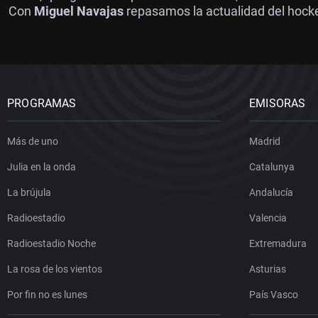
Con
Miguel Navajas
repasamos la actualidad del hock
PROGRAMAS
EMISORAS
Más de uno
Madrid
Julia en la onda
Catalunya
La brújula
Andalucía
Radioestadio
Valencia
Radioestadio Noche
Extremadura
La rosa de los vientos
Asturias
Por fin no es lunes
País Vasco