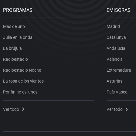
PROGRAMAS
EMISORAS
Más de uno
Madrid
Julia en la onda
Catalunya
La brújula
Andalucía
Radioestadio
Valencia
Radioestadio Noche
Extremadura
La rosa de los vientos
Asturias
Por fin no es lunes
País Vasco
Ver todo
Ver todo