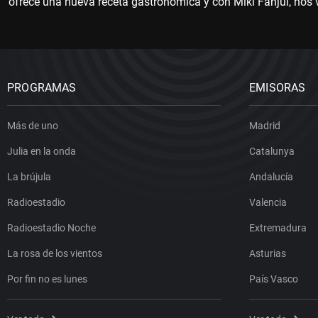
ofrece una nueva receta gastronómica y con Miki Fanjul, nos 
PROGRAMAS
EMISORAS
Más de uno
Madrid
Julia en la onda
Catalunya
La brújula
Andalucía
Radioestadio
Valencia
Radioestadio Noche
Extremadura
La rosa de los vientos
Asturias
Por fin no es lunes
País Vasco