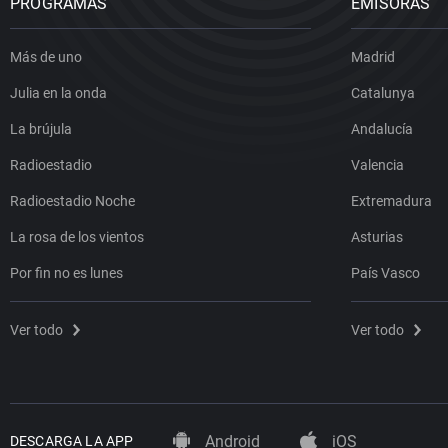
PROGRAMAS
EMISORAS
Más de uno
Madrid
Julia en la onda
Catalunya
La brújula
Andalucía
Radioestadio
Valencia
Radioestadio Noche
Extremadura
La rosa de los vientos
Asturias
Por fin no es lunes
País Vasco
Ver todo
Ver todo
Android
iOS
DESCARGA LA APP