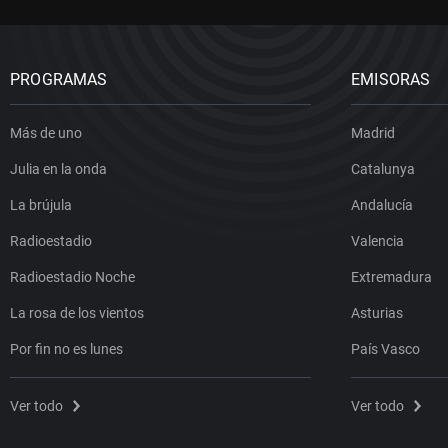
PROGRAMAS
EMISORAS
Más de uno
Madrid
Julia en la onda
Catalunya
La brújula
Andalucía
Radioestadio
Valencia
Radioestadio Noche
Extremadura
La rosa de los vientos
Asturias
Por fin no es lunes
País Vasco
Ver todo
Ver todo