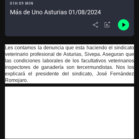
01H 09 MIN
Más de Uno Asturias 01/08/2024
Les contamos la denuncia que esta haciendo el sindicato
veterinario profesional de Asturias, Sivepa. Aseguran que
las condiciones laborales de los facultativos veterinarios
inspectores de ganadería son tercermundistas. Nos los
explicará el presidente del sindicato, José Fernández
Romojaro.
Este jueves 1 de agosto abre sus puertas el Parque
Acuático de Corvera PACO, que este año permanecerá
abierto al público hasta el 5 de septiembre de lunes a
domingo, en horario de 11.30 a 20.15 horas. El
Ayuntamiento de Corvera pone en servicio así el
equipamiento lúdico en el que se han invertido 1,3 millones
de euros.
Hablamos con el alcalde de Corvera, Iván
Fernández.