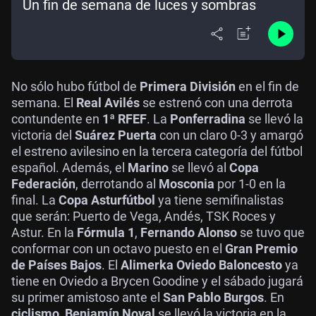
Un fin de semana de luces y sombras
No sólo hubo fútbol de
Primera División
en el fin de
semana. El
Real Avilés
se estrenó con una derrota
contundente en
1ª RFEF
. La
Ponferradina
se llevó la
victoria del
Suárez Puerta
con un claro 0-3 y amargó
el estreno avilesino en la tercera categoría del fútbol
español. Además, el
Marino
se llevó al
Copa
Federación
, derrotando al
Mosconia
por 1-0 en la
final. La
Copa Asturfútbol
ya tiene semifinalistas
que serán: Puerto de Vega, Andés, TSK Roces y
Astur. En la
Fórmula 1
,
Fernando Alonso
se tuvo que
conformar con un octavo puesto en el
Gran Premio
de Países Bajos
. El
Alimerka Oviedo Baloncesto
ya
tiene en Oviedo a Brycen Goodine y el sábado jugará
su primer amistoso ante el
San Pablo Burgos
. En
ciclismo
,
Benjamín Noval
se llevó la victoria en la