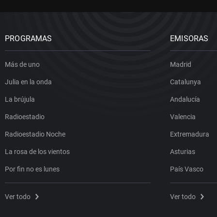
PROGRAMAS
EMISORAS
Más de uno
Madrid
Julia en la onda
Catalunya
La brújula
Andalucía
Radioestadio
Valencia
Radioestadio Noche
Extremadura
La rosa de los vientos
Asturias
Por fin no es lunes
País Vasco
Ver todo
Ver todo