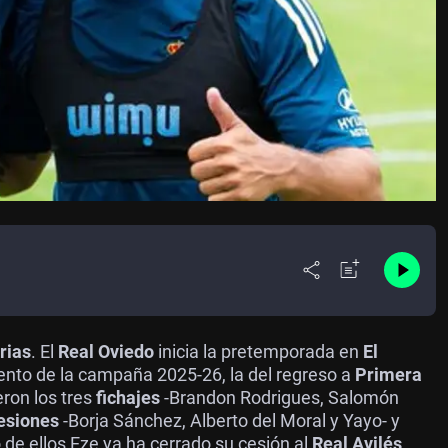
rias
. El
Real Oviedo
inicia la pretemporada en
El
iento de la campaña 2025-26, la del regreso a
Primera
eron los tres
fichajes
-Brandon Rodrigues, Salomón
esiones
-Borja Sánchez, Alberto del Moral y Yayo- y
 de ellos Eze ya ha cerrado su cesión al
Real Avilés