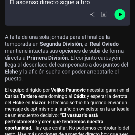
El ascenso directo sigue a tiro
A falta de una sola jornada para el final de la
temporada en
Segunda División
, el
Real Oviedo
mantiene intactas sus opciones de subir de forma
directa a
Primera División
. El conjunto carbayón
llega al desenlace del campeonato a dos puntos del
Elche
y la afición sueña con poder arrebatarle el
puesto.
El equipo dirigido por
Veljko Paunovic
necesita ganar en el
Carlos Tartiere
este domingo al
Cádiz
y esperar la derrota
del
Elche
en
Riazor
. El técnico serbio ha querido enviar un
mensaje de optimismo a la afición oviedista en la antesala
de un encuentro decisivo:
“El vestuario está
perfectamente y cree que tendremos nuestra
oportunidad
. Hay que confiar. No podemos controlar lo del
resto. Hay más opciones de ascender directo hoy que ayer,