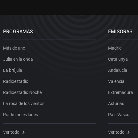
PROGRAMAS
EMISORAS
Más de uno
Madrid
Julia en la onda
Catalunya
La brújula
Andalucía
Radioestadio
Valencia
Radioestadio Noche
Extremadura
La rosa de los vientos
Asturias
Por fin no es lunes
País Vasco
Ver todo
Ver todo