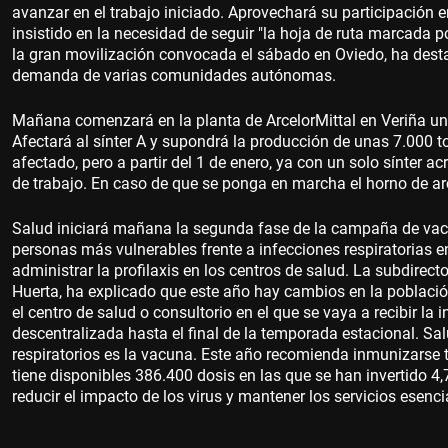
avanzar en el trabajo iniciado. Aprovechará su participación en
insistido en la necesidad de seguir "la hoja de ruta marcada po
la gran movilización convocada el sábado en Oviedo, ha desta
demanda de varias comunidades autónomas.
Mañana comenzará en la planta de ArcelorMittal en Veriña un
Afectará al sínter A y supondrá la producción de unas 7.000 t
afectado, pero a partir del 1 de enero, ya con un solo sínter a
de trabajo. En caso de que se ponga en marcha el horno de arco
Salud iniciará mañana la segunda fase de la campaña de vacun
personas más vulnerables frente a infecciones respiratorias 
administrar la profilaxis en los centros de salud. La subdirec
Huerta, ha explicado que este año hay cambios en la población
el centro de salud o consultorio en el que se vaya a recibir 
descentralizada hasta el final de la temporada estacional. Sal
respiratorios es la vacuna. Este año recomienda inmunizarse t
tiene disponibles 386.400 dosis en las que se han invertido 4
reducir el impacto de los virus y mantener los servicios esenci