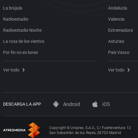
La brújula
Andalucía
Radioestadio
Valencia
Radioestadio Noche
Extremadura
La rosa de los vientos
Asturias
Por fin no es lunes
País Vasco
Ver todo
Ver todo
Android
iOS
DESCARGA LA APP
Copyright © Uniprex, S.A.U., C/ Fuerteventura 12
San Sebastián de los Reyes, 28703 Madrid