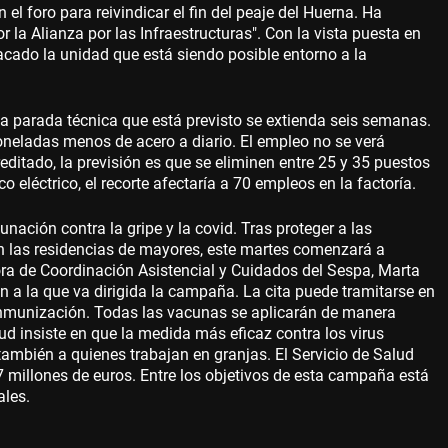
 el foro para reivindicar el fin del peaje del Huerna. Ha
r la Alianza por las Infraestructuras". Con la vista puesta en
cado la unidad que está siendo posible entorno a la
a parada técnica que está previsto se extienda seis semanas.
oneladas menos de acero a diario. El empleo no se verá
creditado, la previsión es que se eliminen entre 25 y 35 puestos
 eléctrico, el recorte afectaría a 70 empleos en la factoría.
ación contra la gripe y la covid. Tras proteger a las
en las residencias de mayores, este martes comenzará a
tora de Coordinación Asistencial y Cuidados del Sespa, Marta
 a la que va dirigida la campaña. La cita puede tramitarse en
la inmunización. Todas las vacunas se aplicarán de manera
ud insiste en que la medida más eficaz contra los virus
ambién a quienes trabajan en granjas. El Servicio de Salud
,7 millones de euros. Entre los objetivos de esta campaña está
ales.