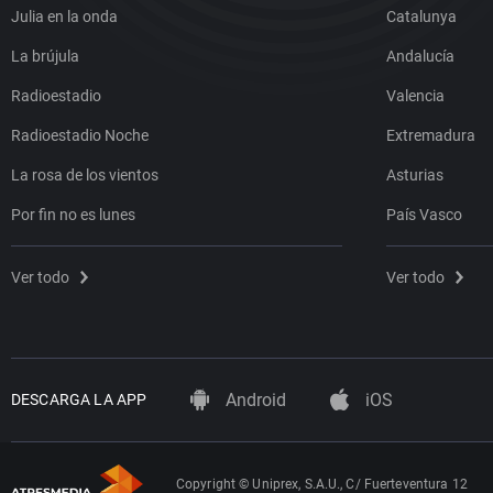
Julia en la onda
Catalunya
La brújula
Andalucía
Radioestadio
Valencia
Radioestadio Noche
Extremadura
La rosa de los vientos
Asturias
Por fin no es lunes
País Vasco
Ver todo
Ver todo
Android
iOS
DESCARGA LA APP
Copyright © Uniprex, S.A.U., C/ Fuerteventura 12