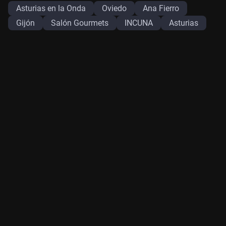
Asturias en la Onda
Oviedo
Ana Fierro
Gijón
Salón Gourmets
INCUNA
Asturias