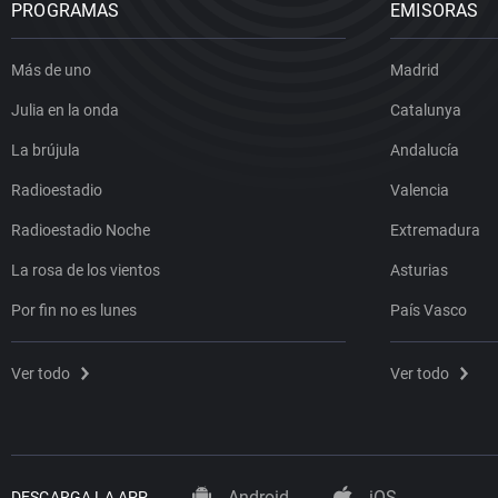
PROGRAMAS
EMISORAS
Más de uno
Madrid
Julia en la onda
Catalunya
La brújula
Andalucía
Radioestadio
Valencia
Radioestadio Noche
Extremadura
La rosa de los vientos
Asturias
Por fin no es lunes
País Vasco
Ver todo
Ver todo
Android
iOS
DESCARGA LA APP