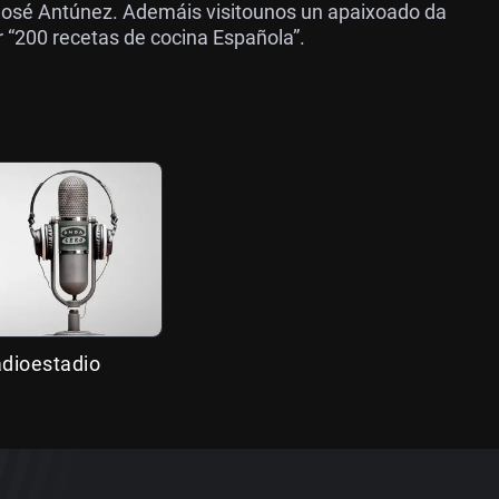
 José Antúnez. Ademáis visitounos un apaixoado da
r “200 recetas de cocina Española”.
adioestadio