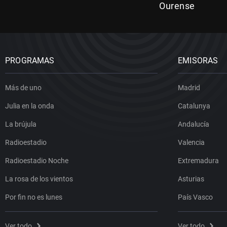
Ourense
PROGRAMAS
EMISORAS
Más de uno
Madrid
Julia en la onda
Catalunya
La brújula
Andalucía
Radioestadio
Valencia
Radioestadio Noche
Extremadura
La rosa de los vientos
Asturias
Por fin no es lunes
País Vasco
Ver todo
Ver todo