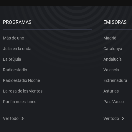
PROGRAMAS
EMISORAS
Más de uno
Madrid
Julia en la onda
Catalunya
La brújula
Andalucía
Radioestadio
Valencia
Radioestadio Noche
Extremadura
La rosa de los vientos
Asturias
Por fin no es lunes
País Vasco
Ver todo
Ver todo