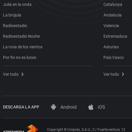
Julia en la onda
Catalunya
La brújula
Andalucía
Radioestadio
Valencia
Radioestadio Noche
Extremadura
La rosa de los vientos
Asturias
Por fin no es lunes
País Vasco
Ver todo
Ver todo
Android
iOS
DESCARGA LA APP
Copyright © Uniprex, S.A.U., C/ Fuerteventura 12