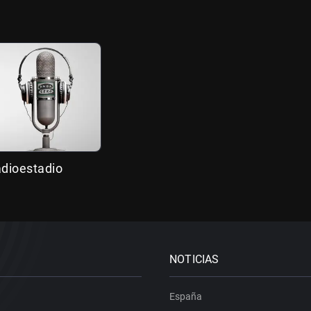
adioestadio
NOTICIAS
España