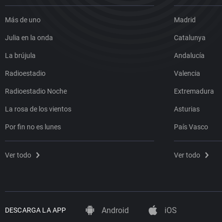
Más de uno
Madrid
Julia en la onda
Catalunya
La brújula
Andalucía
Radioestadio
Valencia
Radioestadio Noche
Extremadura
La rosa de los vientos
Asturias
Por fin no es lunes
País Vasco
Ver todo
Ver todo
Android
iOS
DESCARGA LA APP