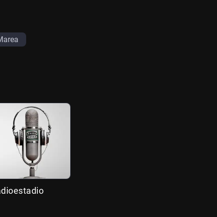
Marea
adioestadio