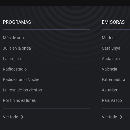
PROGRAMAS
EMISORAS
Más de uno
Madrid
Julia en la onda
Catalunya
La brújula
Andalucía
Radioestadio
Valencia
Radioestadio Noche
Extremadura
La rosa de los vientos
Asturias
Por fin no es lunes
País Vasco
Ver todo
Ver todo