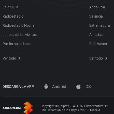
La brújula
Andalucía
Radioestadio
Valencia
Radioestadio Noche
Extremadura
La rosa de los vientos
Asturias
Por fin no es lunes
País Vasco
Ver todo
Ver todo
Android
iOS
DESCARGA LA APP
Copyright © Uniprex, S.A.U., C/ Fuerteventura 12
San Sebastián de los Reyes, 28703 Madrid