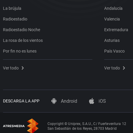
La brújula
Andalucía
Radioestadio
Valencia
Radioestadio Noche
Extremadura
La rosa de los vientos
Asturias
Por fin no es lunes
País Vasco
Ver todo
Ver todo
Android
iOS
DESCARGA LA APP
Copyright © Uniprex, S.A.U., C/ Fuerteventura 12
San Sebastián de los Reyes, 28703 Madrid