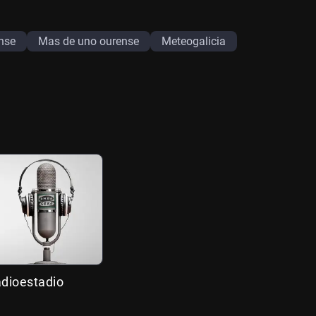
nse
Mas de uno ourense
Meteogalicia
adioestadio