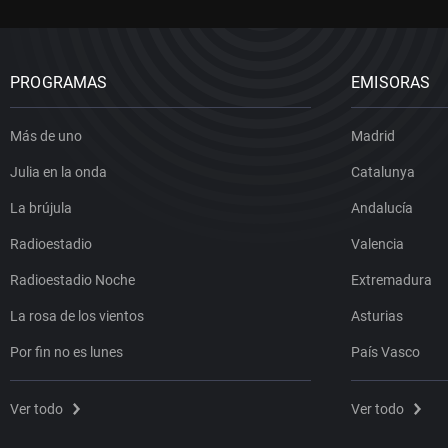
PROGRAMAS
EMISORAS
Más de uno
Madrid
Julia en la onda
Catalunya
La brújula
Andalucía
Radioestadio
Valencia
Radioestadio Noche
Extremadura
La rosa de los vientos
Asturias
Por fin no es lunes
País Vasco
Ver todo
Ver todo