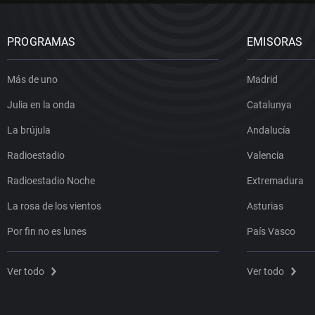
PROGRAMAS
EMISORAS
Más de uno
Madrid
Julia en la onda
Catalunya
La brújula
Andalucía
Radioestadio
Valencia
Radioestadio Noche
Extremadura
La rosa de los vientos
Asturias
Por fin no es lunes
País Vasco
Ver todo
Ver todo