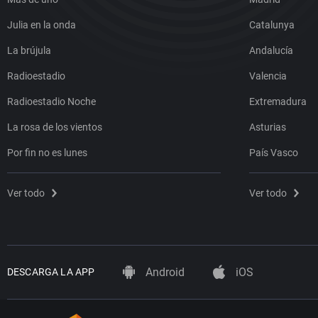
Julia en la onda
Catalunya
La brújula
Andalucía
Radioestadio
Valencia
Radioestadio Noche
Extremadura
La rosa de los vientos
Asturias
Por fin no es lunes
País Vasco
Ver todo
Ver todo
Android
iOS
DESCARGA LA APP