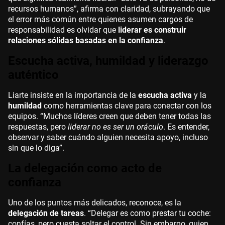
recursos humanos”, afirma con claridad, subrayando que
el error más común entre quienes asumen cargos de
responsabilidad es olvidar que
liderar es construir
relaciones sólidas basadas en la confianza
.
Escucha activa, humildad y liderazgo
auténtico
Liarte insiste en la importancia de la
escucha activa
y la
humildad
como herramientas clave para conectar con los
equipos. “Muchos líderes creen que deben tener todas las
respuestas, pero
liderar no es ser un oráculo
. Es entender,
observar y saber cuándo alguien necesita apoyo, incluso
sin que lo diga”.
La delegación como acto de
confianza
Uno de los puntos más delicados, reconoce, es la
delegación de tareas
. “Delegar es como prestar tu coche:
confías, pero cuesta soltar el control. Sin embargo, quien