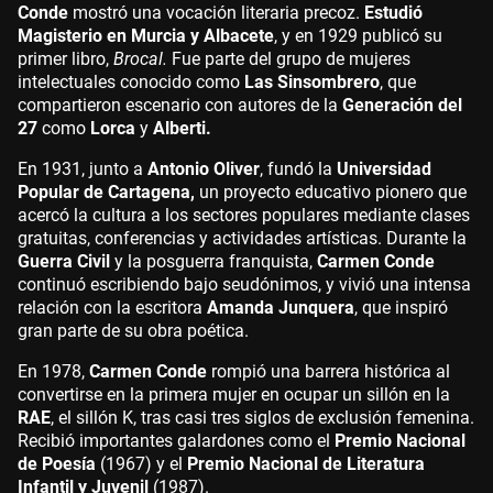
Conde
mostró una vocación literaria precoz.
Estudió
Magisterio en Murcia y Albacete
, y en 1929 publicó su
primer libro,
Brocal.
Fue parte del grupo de mujeres
intelectuales conocido como
Las Sinsombrero
, que
compartieron escenario con autores de la
Generación del
27
como
Lorca
y
Alberti.
En 1931, junto a
Antonio Oliver
, fundó la
Universidad
Popular de Cartagena,
un proyecto educativo pionero que
acercó la cultura a los sectores populares mediante clases
gratuitas, conferencias y actividades artísticas. Durante la
Guerra Civil
y la posguerra franquista,
Carmen Conde
continuó escribiendo bajo seudónimos, y vivió una intensa
relación con la escritora
Amanda Junquera
, que inspiró
gran parte de su obra poética.
En 1978,
Carmen Conde
rompió una barrera histórica al
convertirse en la primera mujer en ocupar un sillón en la
RAE
, el sillón K, tras casi tres siglos de exclusión femenina.
Recibió importantes galardones como el
Premio Nacional
de Poesía
(1967) y el
Premio Nacional de Literatura
Infantil y Juvenil
(1987).