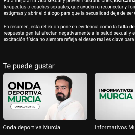
Para mejorar la vida sexual y prevenir disfunciones,
Eva Cam
terapeutas o coaches sexuales, que ayuden a reconectar y fom
estigmas y abrir el diálogo para que la sexualidad deje de ser 
En resumen, esta reflexión pone en evidencia cómo la
falta d
respuesta genital afectan negativamente a la salud sexual y
excitación física no siempre refleja el deseo real es clave para
Te puede gustar
Onda deportiva Murcia
Informativos Mu