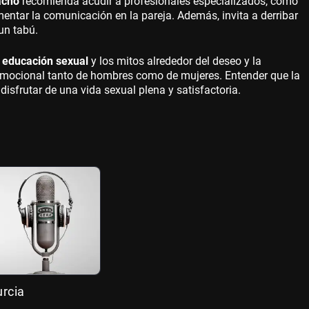
acho
recomienda acudir a profesionales especializados, como
entar la comunicación en la pareja. Además, invita a derribar
un tabú.
e educación sexual
y los mitos alrededor del deseo y la
 emocional tanto de hombres como de mujeres. Entender que la
 disfrutar de una vida sexual plena y satisfactoria.
rcia