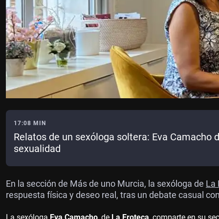
17:08 MIN
Relatos de un sexóloga soltera: Eva Camacho 
sexualidad
En la sección de Más de uno Murcia, la sexóloga de
La 
respuesta física y deseo real, tras un debate casual c
La sexóloga
Eva Camacho
, de
La Eroteca
, comparte en su se