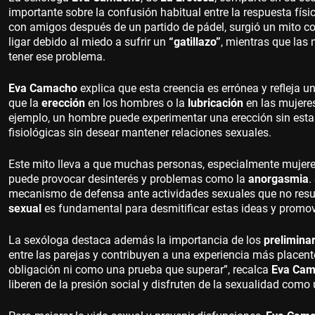
importante sobre la confusión habitual entre la respuesta físi
con amigos después de un partido de pádel, surgió un mito co
ligar debido al miedo a sufrir un
“gatillazo”
, mientras que las
tener ese problema.
Eva Camacho
explica que esta creencia es errónea y refleja u
que la
erección
en los hombres o la
lubricación
en las mujeres
ejemplo, un hombre puede experimentar una erección sin estar
fisiológicas sin desear mantener relaciones sexuales.
Este mito lleva a que muchas personas, especialmente mujere
puede provocar desinterés y problemas como la
anorgasmia
.
mecanismo de defensa ante actividades sexuales que no result
sexual
es fundamental para desmitificar estas ideas y promo
La sexóloga destaca además la importancia de los
prelimina
entre las parejas y contribuyen a una experiencia más placent
obligación ni como una prueba que superar”, recalca
Eva Ca
liberen de la presión social y disfruten de la sexualidad com