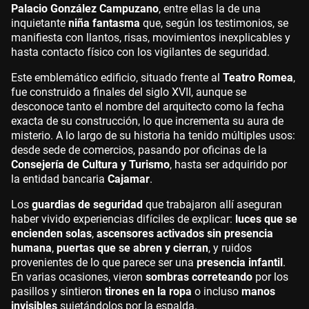
Palacio González Campuzano
, entre ellas la de una
inquietante
niña fantasma
que, según los testimonios, se
manifiesta con llantos, risas, movimientos inexplicables y
hasta contacto físico con los vigilantes de seguridad.
Este emblemático edificio, situado frente al
Teatro Romea
,
fue construido a finales del siglo XVII, aunque se
desconoce tanto el nombre del arquitecto como la fecha
exacta de su construcción, lo que incrementa su aura de
misterio. A lo largo de su historia ha tenido múltiples usos:
desde sede de comercios, pasando por oficinas de la
Consejería de Cultura y Turismo
, hasta ser adquirido por
la entidad bancaria
Cajamar
.
Los
guardias de seguridad
que trabajaron allí aseguran
haber vivido experiencias difíciles de explicar:
luces que se
encienden solas
,
ascensores activados sin presencia
humana
,
puertas que se abren y cierran
, y ruidos
provenientes de lo que parece ser una
presencia infantil
.
En varias ocasiones, vieron
sombras correteando
por los
pasillos y sintieron
tirones en la ropa
o incluso
manos
invisibles
sujetándolos por la espalda.