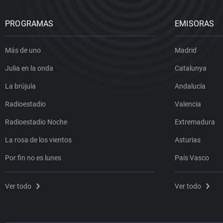
PROGRAMAS
EMISORAS
Más de uno
Madrid
Julia en la onda
Catalunya
La brújula
Andalucía
Radioestadio
Valencia
Radioestadio Noche
Extremadura
La rosa de los vientos
Asturias
Por fin no es lunes
País Vasco
Ver todo
Ver todo