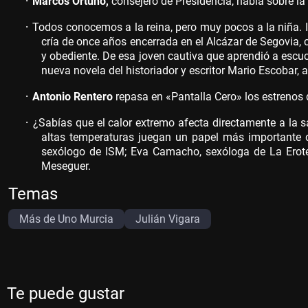
·
Marcos Ortuño,
consejero de Presidencia, habla sobre la
·
Todos conocemos a la reina, pero muy pocos a la niña. Is
cría de once años encerrada en el Alcázar de Segovia, c
y obediente. De esa joven cautiva que aprendió a escucha
nueva novela del historiador y escritor Mario Escobar,
·
Antonio Rentero
repasa en «Pantalla Cero» los estrenos 
·
¿Sabías que el calor extremo afecta directamente a la sa
altas temperaturas juegan un papel más importante 
sexólogo de ISM; Eva Camacho, sexóloga de La Erotec
Meseguer.
Temas
Más de Uno Murcia
Julián Vigara
Te puede gustar