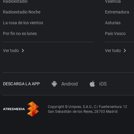
Radioestadio
Valencia
Radioestadio Noche
Extremadura
La rosa de los vientos
Asturias
Por fin no es lunes
País Vasco
Ver todo
Ver todo
Android
iOS
DESCARGA LA APP
Copyright © Uniprex, S.A.U., C/ Fuerteventura 12
San Sebastián de los Reyes, 28703 Madrid