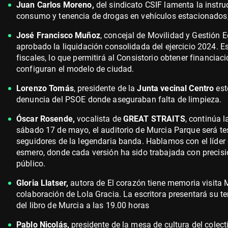
Juan Carlos Moreno,
del sindicato CSIF lamenta la instruc
consumo y tenencia de drogas en vehículos estacionados,
José Francisco Muñoz
, concejal de Movilidad y Gestión
aprobado la liquidación consolidada del ejercicio 2024. Est
fiscales, lo que permitirá al Consistorio obtener financia
configuran el modelo de ciudad.
Lorenzo Tomás
, presidente de la
Junta vecinal Centro
est
denuncia del PSOE donde aseguraban falta de limpieza.
Óscar Rosende,
vocalista de
GREAT STRAITS
, continúa 
sábado 17 de mayo, el auditorio de Murcia Parque será t
seguidores de la legendaria banda. Hablamos con el líder
esmero, donde cada versión ha sido trabajada con precisi
público.
Gloria Llatser,
autora de El corazón tiene memoria visita 
colaboración de Lola Gracia. La escritora presentará su 
del libro de Murcia a las 19.00 horas
Pablo Nicolás,
presidente de la mesa de cultura del colec