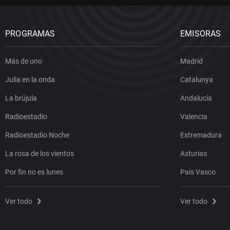
PROGRAMAS
EMISORAS
Más de uno
Madrid
Julia en la onda
Catalunya
La brújula
Andalucía
Radioestadio
Valencia
Radioestadio Noche
Extremadura
La rosa de los vientos
Asturias
Por fin no es lunes
País Vasco
Ver todo
Ver todo