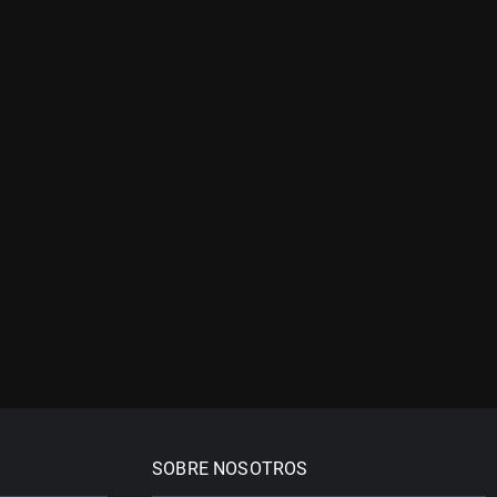
SOBRE NOSOTROS