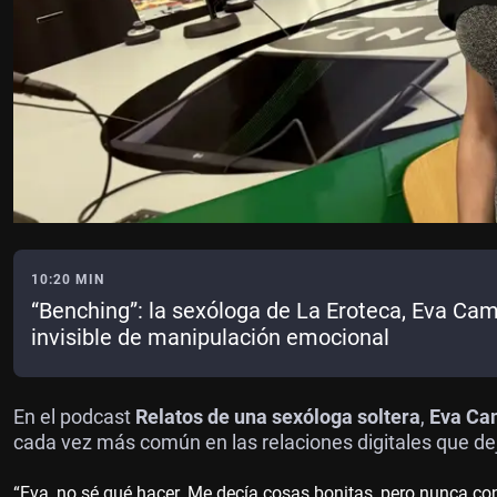
10:20 MIN
“Benching”: la sexóloga de La Eroteca, Eva Ca
invisible de manipulación emocional
En el podcast
Relatos de una sexóloga soltera
,
Eva Ca
cada vez más común en las relaciones digitales que d
“Eva, no sé qué hacer. Me decía cosas bonitas, pero nunca c