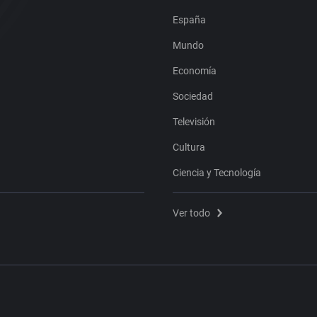
España
Mundo
Economía
Sociedad
Televisión
Cultura
Ciencia y Tecnología
Ver todo