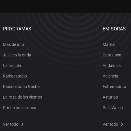
PROGRAMAS
EMISORAS
Más de uno
Madrid
Julia en la onda
Catalunya
La brújula
Andalucía
Radioestadio
Valencia
Radioestadio Noche
Extremadura
La rosa de los vientos
Asturias
Por fin no es lunes
País Vasco
Ver todo
Ver todo