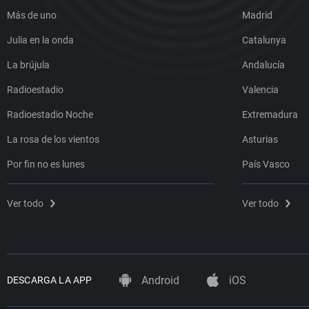
Más de uno
Madrid
Julia en la onda
Catalunya
La brújula
Andalucía
Radioestadio
Valencia
Radioestadio Noche
Extremadura
La rosa de los vientos
Asturias
Por fin no es lunes
País Vasco
Ver todo
Ver todo
Android
iOS
DESCARGA LA APP