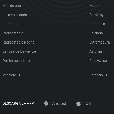
Más de uno
Madrid
Julia en la onda
Catalunya
La brújula
Andalucía
Radioestadio
Valencia
Radioestadio Noche
Extremadura
La rosa de los vientos
Asturias
Por fin no es lunes
País Vasco
Ver todo
Ver todo
Android
iOS
DESCARGA LA APP