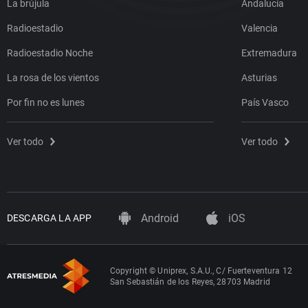
La brújula
Andalucía
Radioestadio
Valencia
Radioestadio Noche
Extremadura
La rosa de los vientos
Asturias
Por fin no es lunes
País Vasco
Ver todo
Ver todo
Android
iOS
DESCARGA LA APP
Copyright © Uniprex, S.A.U., C/ Fuerteventura 12
San Sebastián de los Reyes, 28703 Madrid