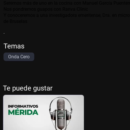
Seremos más de uno en la cocina con Manuel García
Puente
Nos pondremos guapos con
Ranva
Clínic
Y conoceremos a una investigadora emeritense, Dra. en micro
de Bruselas
.
Temas
Onda Cero
Te puede gustar