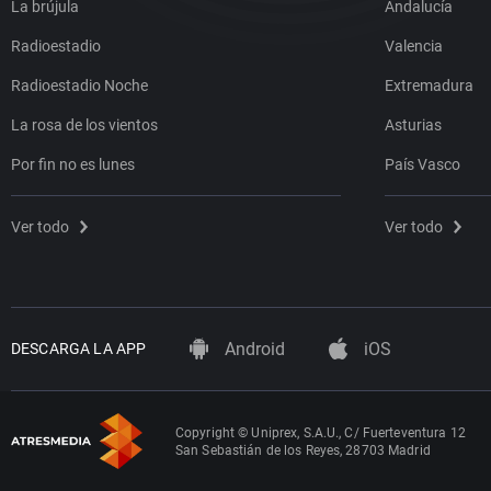
La brújula
Andalucía
Radioestadio
Valencia
Radioestadio Noche
Extremadura
La rosa de los vientos
Asturias
Por fin no es lunes
País Vasco
Ver todo
Ver todo
Android
iOS
DESCARGA LA APP
Copyright © Uniprex, S.A.U., C/ Fuerteventura 12
San Sebastián de los Reyes, 28703 Madrid