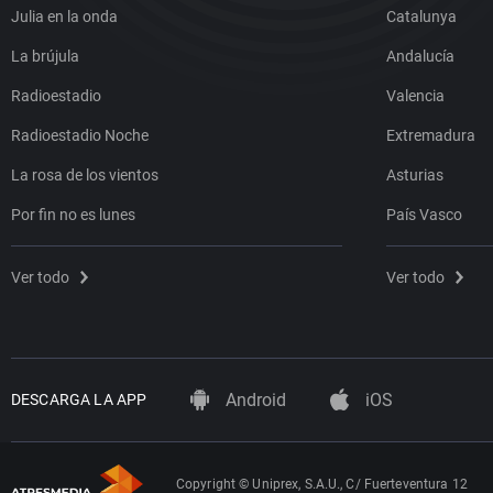
Julia en la onda
Catalunya
La brújula
Andalucía
Radioestadio
Valencia
Radioestadio Noche
Extremadura
La rosa de los vientos
Asturias
Por fin no es lunes
País Vasco
Ver todo
Ver todo
Android
iOS
DESCARGA LA APP
Copyright © Uniprex, S.A.U., C/ Fuerteventura 12