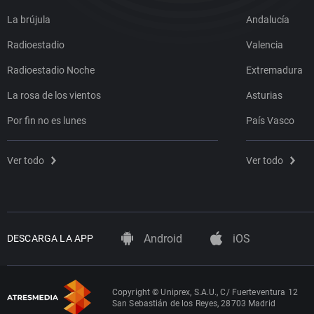
La brújula
Andalucía
Radioestadio
Valencia
Radioestadio Noche
Extremadura
La rosa de los vientos
Asturias
Por fin no es lunes
País Vasco
Ver todo
Ver todo
Android
iOS
DESCARGA LA APP
Copyright © Uniprex, S.A.U., C/ Fuerteventura 12
San Sebastián de los Reyes, 28703 Madrid