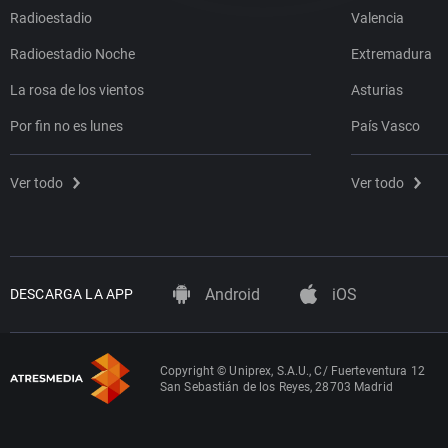
Radioestadio
Valencia
Radioestadio Noche
Extremadura
La rosa de los vientos
Asturias
Por fin no es lunes
País Vasco
Ver todo
Ver todo
Android
iOS
DESCARGA LA APP
Copyright © Uniprex, S.A.U., C/ Fuerteventura 12
San Sebastián de los Reyes, 28703 Madrid